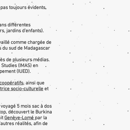
 pas toujours évidents,
ans différentes
s, jardins d'enfants).
ravaillé comme chargée de
nts du sud de Madagascar
ès de plusieurs médias.
 Studies (IMAS) en
ppement (IUED).
coopératifs,
ainsi que
rice socio-culturelle
et
ai voyagé 5 mois sac à dos
stop, découvert le Burkina
it
Genève-Lomé
par la
autres réalités, afin de