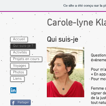
Ce site a été conçu sur la p
Carole-lyne Kl
Qui suis-je
Accueil
Qui suis-je ?
Activités
Question 
Projets en cours
événemen
Voyages
Pour m'a
Photos
« En appa
Liens
Pour moi
Femme d'a
signer d
de la jus
tout natu
Partager