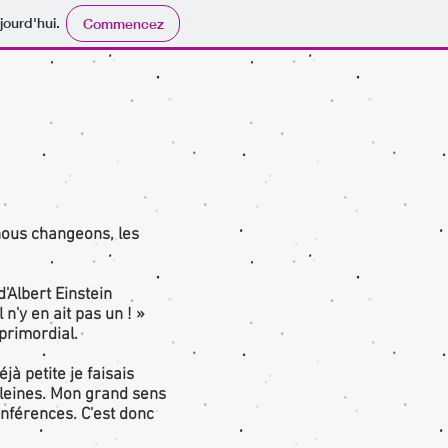
jourd'hui.
Commencez
 nous changeons, les
'Albert Einstein
 n'y en ait pas un ! »
primordial.
à petite je faisais
leines. Mon grand sens
onférences. C'est donc