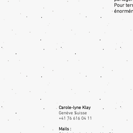
Pour ter
énorméme
Carole-lyne Klay
Genève Suisse
+41 76 616 04 11
Mails :