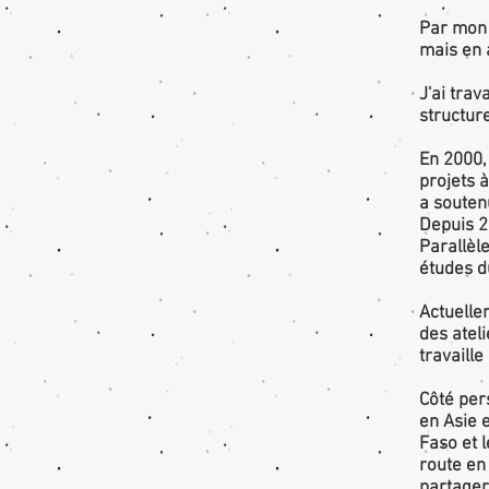
Par mon p
mais en 
J'ai tra
structure
En 2000, 
projets 
a souten
Depuis 20
Parallèl
études d
Actuelle
des atel
travaille
Côté per
en Asie 
Faso et 
route en 
partager