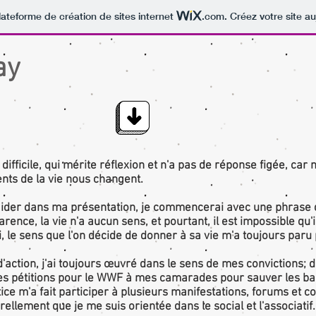
lateforme de création de sites internet
.com
. Créez votre site au
ay
difficile, qui mérite réflexion et n'a pas de réponse figée, car
ts de la vie nous changent.
ider dans ma présentation, je commencerai avec une phrase d
rence, la vie n'a aucun sens, et pourtant, il est impossible qu'il
, le sens que l'on décide de donner à sa vie m'a toujours paru 
ction, j'ai toujours œuvré dans le sens de mes convictions; déj
es pétitions pour le WWF à mes camarades pour sauver les ba
tice m'a fait participer à plusieurs manifestations, forums et c
rellement que je me suis orientée dans le social et l'associatif.