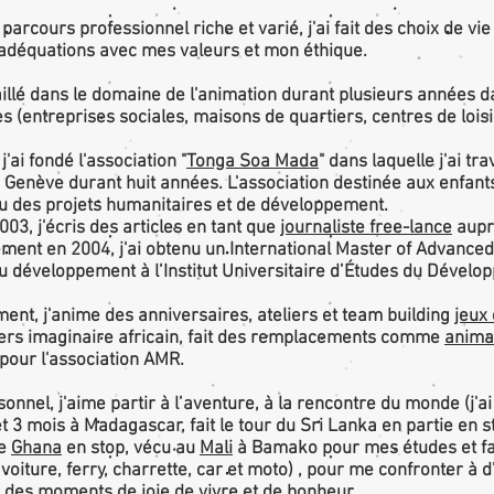
arcours professionnel riche et varié, j'ai fait des choix de vie
adéquations avec mes valeurs et mon éthique.
vaillé dans le domaine de l'animation durant plusieurs années d
s (entreprises sociales, maisons de quartiers, centres de loisir
j'ai fondé l'association "
Tonga Soa Mada
" dans laquelle j'ai t
à Genève durant huit années. L'association destinée aux enfa
u des projets humanitaires et de développement.
03, j'écris des articles en tant que
journaliste free-lance
aupr
ement en 2004, j'ai obtenu un International Master of Advanced
u développement à l’Institut Universitaire d’Études du Dévelo
ment, j'anime des anniversaires, ateliers et team building
jeux 
iers imaginaire africain, fait des remplacements comme
animat
 pour l'association AMR.
sonnel, j'aime partir à l’aventure, à la rencontre du monde (j'
et 3 mois à Madagascar, fait le tour du Sri Lanka en partie en 
le
Ghana
en stop, vécu au
Mali
à Bamako pour mes études et fa
voiture, ferry, charrette, car et moto) , pour me confronter à d'
 des moments de joie de vivre et de bonheur.